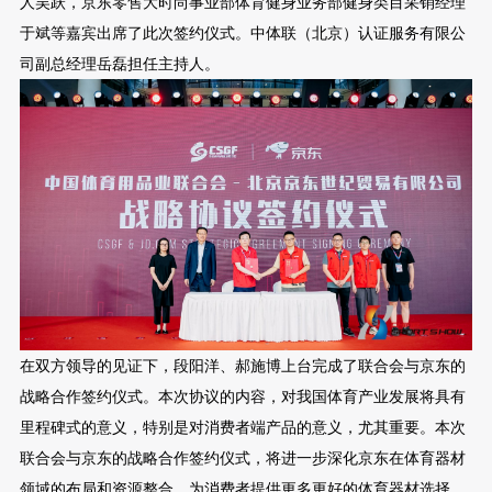
人吴跃，京东零售大时尚事业部体育健身业务部健身类目采销经理
于斌等嘉宾出席了此次签约仪式。中体联（北京）认证服务有限公
司副总经理岳磊担任主持人。
在双方领导的见证下，段阳洋、郝施博上台完成了联合会与京东的
战略合作签约仪式。本次协议的内容，对我国体育产业发展将具有
里程碑式的意义，特别是对消费者端产品的意义，尤其重要。本次
联合会与京东的战略合作签约仪式，将进一步深化京东在体育器材
领域的布局和资源整合，为消费者提供更多更好的体育器材选择。