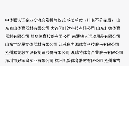
中体联认证企业交流会及授牌仪式 获奖单位（排名不分先后） 山
东泰山体育器材有限公司 大连闻仕达科技有限公司 山东利德体育
器材有限公司 舒华体育股份有限公司 南通铁人运动用品有限公司
山东世纪星文体器材有限公司 江苏康力源体育科技股份有限公司
沧州鑫龙教学设备制造股份有限公司 澳瑞特体育产业股份有限公司
深圳市好家庭实业有限公司 杭州凯普体育器材有限公司 沧州东吉
利雅文教用品有限公司 河北宏康体育器材有限公司 山东吉诺尔体
育器材有限公司 尚体健康科技（上海）有限公司 河北康纳一品体
育器材有限公司 浙江新奥运动器材股份有限公司 青岛达裕运动器
材有限公司 贝发集团股份有限公司 青岛英派斯健康科技股份有限
公司 中大体育产业集团有限公司 宁波易力加运动科技有限公司 武
汉昊康体育产业发展有限公司 江苏杰威体育设施有限公司 宁波金
峰文体器材有限公司 安徽夺冠体育科技有限公司 广州源动智慧体
育科技有限公司-www.yabo.com官网入口