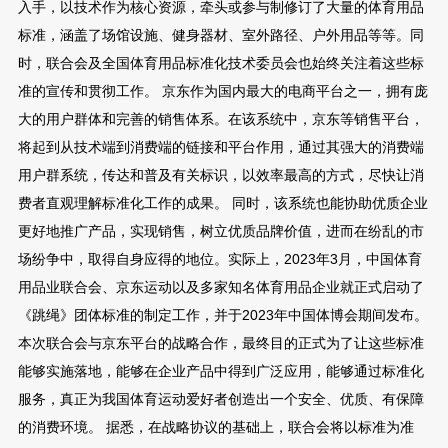
入手，以技术作为核心资源，牵头或参与制修订了大量的体育用品
标准，涵盖了场馆设施、健身器材、室外路径、户外用品等等。同
时，联合会及全国体育用品标准化技术委员会也始终关注着这些标
准的宣传和贯彻工作。 京东作为国内最大的电商平台之一，拥有庞
大的用户群体和完善的销售体系。在该系统中，京东等销售平台，
将起到从技术端到消费端的链接和平台作用，通过其强大的消费端
用户群系统，传达和普及有关标识，以效率最高的方式，尽快让消
费者直观理解标准化工作的成果。 同时，该系统也能协助优质企业
更好地推广产品，实现销售，树立优质品牌价值，进而在纷乱的市
场纷争中，取得自身应得的地位。实际上，2023年3月，中国体育
用品业联合会、京东运动以及多家知名体育用品企业就正式启动了
《跳绳》团体标准的制定工作，并于2023年中国体博会期间发布。
本次联合会与京东平台的战略合作，最终目的正式为了让这些标准
能够实施落地，能够在企业产品中得到广泛应用，能够通过标准化
服务，真正为我国体育运动爱好者创造出一个安全、优质、有保障
的消费环境。 据悉，在战略协议的基础上，联合会将以标准为准